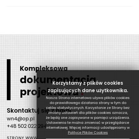
Kompleksowa
dokumentacja
Korzystamy z plików cookies
.
projektowa
zapisujących dane użytkownika.
Nasza Strona internetowa używa plików cookies
do prawidłowego działania strony w tym do
celów statystycznych. Korzystanie ze Strony bez
Skontaktuj się z nami
zmiany ustawień dla plików cookies oznacza,
wn4@op.pl
że będą one zapisywane w pamięci urządzenia.
Ustawienia te można zmieniać w przeglądarce
+48 502 022 294
internetowej. Więcej informacji udostępniamy w
Polityce Plików Cookies
STRONY WWW