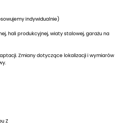
osowujemy indywidualnie)
 hali produkcyjnej, wiaty stalowej, garażu na
tacji. Zmiany dotyczące lokalizacji i wymiarów
wy.
pu Z