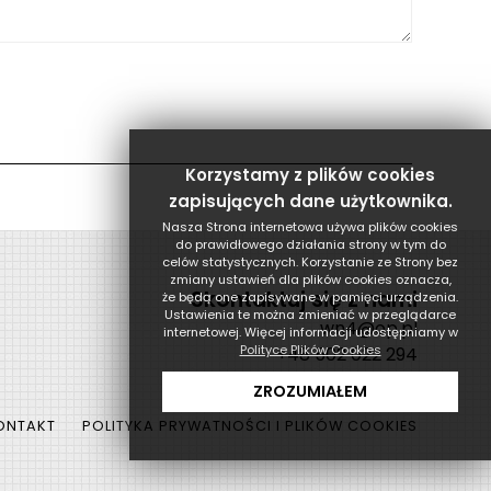
Korzystamy z plików cookies
zapisujących dane użytkownika.
Nasza Strona internetowa używa plików cookies
do prawidłowego działania strony w tym do
celów statystycznych. Korzystanie ze Strony bez
zmiany ustawień dla plików cookies oznacza,
Skontaktuj się z nami
że będą one zapisywane w pamięci urządzenia.
Ustawienia te można zmieniać w przeglądarce
wn4@op.pl
internetowej. Więcej informacji udostępniamy w
Polityce Plików Cookies
+48 502 022 294
ZROZUMIAŁEM
ONTAKT
POLITYKA PRYWATNOŚCI I PLIKÓW COOKIES