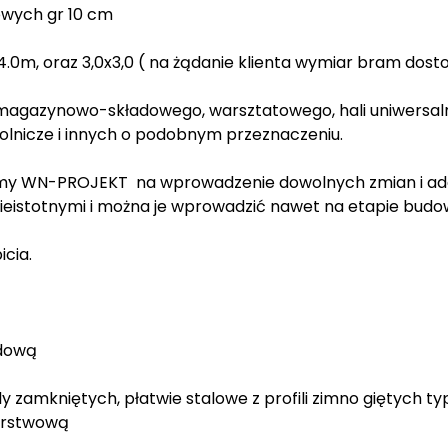
owych gr 10 cm
0m, oraz 3,0x3,0 ( na żądanie klienta wymiar bram dost
agazynowo-składowego, warsztatowego, hali uniwersalnej,
olnicze i innych o podobnym przeznaczeniu.
rmy WN-PROJEKT na wprowadzenie dowolnych zmian i adap
ieistotnymi i można je wprowadzić nawet na etapie budo
icia.
udową
y zamkniętych, płatwie stalowe z profili zimno giętych ty
warstwową