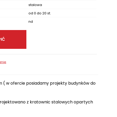
stalowa
od 0 do 20 st.
nd
IĆ
anie
0m ( w ofercie posiadamy projekty budynków do
projektowano z kratownic stalowych opartych