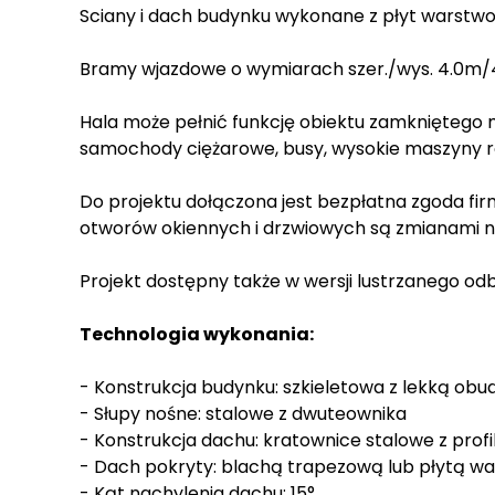
Sciany i dach budynku wykonane z płyt warstw
Bramy wjazdowe o wymiarach szer./wys. 4.0m/4.
Hala może pełnić funkcję obiektu zamkniętego m
samochody ciężarowe, busy, wysokie maszyny r
Do projektu dołączona jest bezpłatna zgoda fi
otworów okiennych i drzwiowych są zmianami n
Projekt dostępny także w wersji lustrzanego odb
Technologia wykonania:
- Konstrukcja budynku: szkieletowa z lekką ob
- Słupy nośne: stalowe z dwuteownika
- Konstrukcja dachu: kratownice stalowe z profil
- Dach pokryty: blachą trapezową lub płytą 
- Kąt nachylenia dachu: 15°