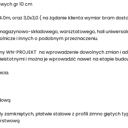
owych gr 10 cm
0m, oraz 3,0x3,0 ( na żądanie klienta wymiar bram dost
agazynowo-składowego, warsztatowego, hali uniwersalnej,
olnicze i innych o podobnym przeznaczeniu.
rmy WN-PROJEKT na wprowadzenie dowolnych zmian i adap
ieistotnymi i można je wprowadzić nawet na etapie budo
icia.
udową
y zamkniętych, płatwie stalowe z profili zimno giętych ty
warstwową