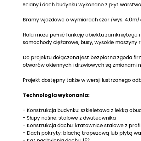
Sciany i dach budynku wykonane z płyt warstw
Bramy wjazdowe o wymiarach szer./wys. 4.0m/4.
Hala może pełnić funkcję obiektu zamkniętego m
samochody ciężarowe, busy, wysokie maszyny r
Do projektu dołączona jest bezpłatna zgoda fi
otworów okiennych i drzwiowych są zmianami n
Projekt dostępny także w wersji lustrzanego odb
Technologia wykonania:
- Konstrukcja budynku: szkieletowa z lekką ob
- Słupy nośne: stalowe z dwuteownika
- Konstrukcja dachu: kratownice stalowe z profil
- Dach pokryty: blachą trapezową lub płytą 
- Kąt nachylenia dachu: 15°