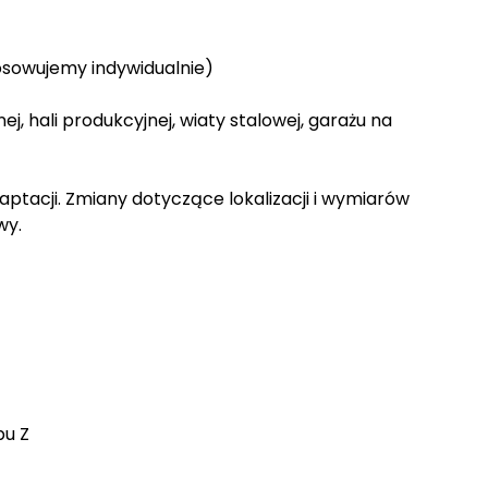
osowujemy indywidualnie)
 hali produkcyjnej, wiaty stalowej, garażu na
tacji. Zmiany dotyczące lokalizacji i wymiarów
wy.
pu Z