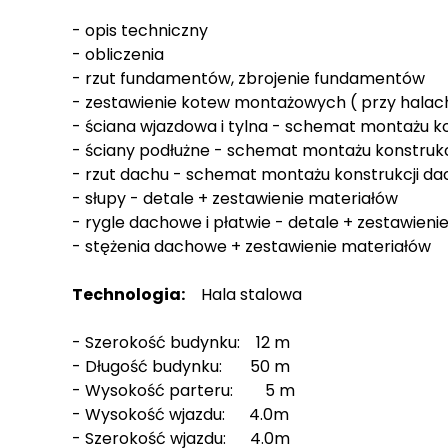
- opis techniczny
- obliczenia
- rzut fundamentów, zbrojenie fundamentów
- zestawienie kotew montażowych ( przy halac
- ściana wjazdowa i tylna - schemat montażu ko
- ściany podłużne - schemat montażu konstrukc
- rzut dachu - schemat montażu konstrukcji da
- słupy - detale + zestawienie materiałów
- rygle dachowe i płatwie - detale + zestawieni
- stężenia dachowe + zestawienie materiałów
Technologia:
Hala stalowa
- Szerokość budynku: 12 m
- Długość budynku: 50 m
- Wysokość parteru: 5 m
- Wysokość wjazdu: 4.0m
- Szerokość wjazdu: 4.0m