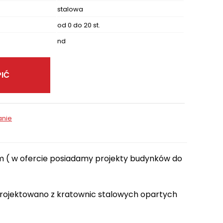
stalowa
od 0 do 20 st.
nd
IĆ
anie
0m ( w ofercie posiadamy projekty budynków do
projektowano z kratownic stalowych opartych