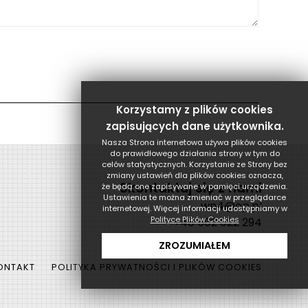
Korzystamy z plików cookies
zapisujących dane użytkownika.
Nasza Strona internetowa używa plików cookies
do prawidłowego działania strony w tym do
celów statystycznych. Korzystanie ze Strony bez
zmiany ustawień dla plików cookies oznacza,
Skontaktuj się z nami
że będą one zapisywane w pamięci urządzenia.
Ustawienia te można zmieniać w przeglądarce
wn4@op.pl
internetowej. Więcej informacji udostępniamy w
Polityce Plików Cookies
+48 502 022 294
ZROZUMIAŁEM
ONTAKT
POLITYKA PRYWATNOŚCI I PLIKÓW COOKIES