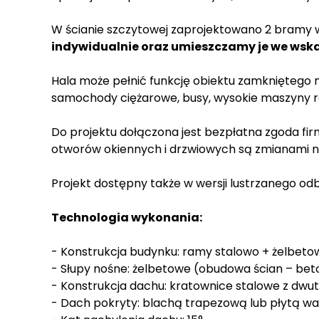
W ścianie szczytowej zaprojektowano 2 bramy 
indywidualnie oraz umieszczamy je we ws
Hala może pełnić funkcję obiektu zamkniętego m
samochody ciężarowe, busy, wysokie maszyny r
Do projektu dołączona jest bezpłatna zgoda fi
otworów okiennych i drzwiowych są zmianami n
Projekt dostępny także w wersji lustrzanego odb
Technologia wykonania:
- Konstrukcja budynku: ramy stalowo + żelbeto
- Słupy nośne: żelbetowe (obudowa ścian – b
- Konstrukcja dachu: kratownice stalowe z dwute
- Dach pokryty: blachą trapezową lub płytą 