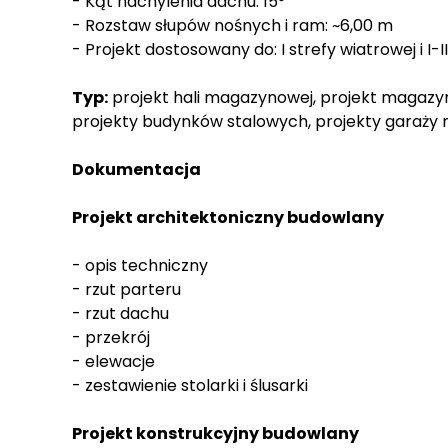
- Kąt nachylenia dachu: 15°
- Rozstaw słupów nośnych i ram: ~6,00 m
- Projekt dostosowany do: I strefy wiatrowej i I-I
Typ:
projekt hali magazynowej, projekt magazynu
projekty budynków stalowych, projekty garaży
Dokumentacja
Projekt architektoniczny budowlany
- opis techniczny
- rzut parteru
- rzut dachu
- przekrój
- elewacje
- zestawienie stolarki i ślusarki
Projekt konstrukcyjny budowlany