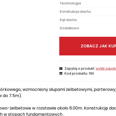
Technologia
Konstrukcja dachu
Kąt dachu
Dodatkowo
ZOBACZ JAK KUP
Zapytaj o produkt:
wyślij zapyt
Kod produktu: 190
órkowego, wzmocniony słupami żelbetowymi, parterowy,
w do 7.5m).
wo-żelbetowe w rozstawie około 6.00m. Konstrukcję dac
ch w stopach fundamentowych .