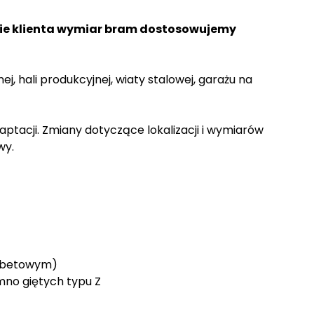
ie klienta wymiar bram dostosowujemy
 hali produkcyjnej, wiaty stalowej, garażu na
tacji. Zmiany dotyczące lokalizacji i wymiarów
wy.
elbetowym)
mno giętych typu Z