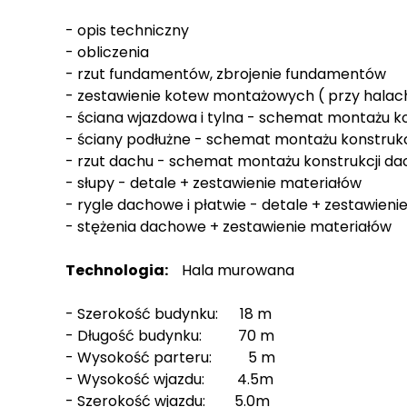
- opis techniczny
- obliczenia
- rzut fundamentów, zbrojenie fundamentów
- zestawienie kotew montażowych ( przy halac
- ściana wjazdowa i tylna - schemat montażu ko
- ściany podłużne - schemat montażu konstrukc
- rzut dachu - schemat montażu konstrukcji da
- słupy - detale + zestawienie materiałów
- rygle dachowe i płatwie - detale + zestawieni
- stężenia dachowe + zestawienie materiałów
Technologia:
Hala murowana
- Szerokość budynku: 18 m
- Długość budynku: 70 m
- Wysokość parteru: 5 m
- Wysokość wjazdu: 4.5m
- Szerokość wjazdu: 5.0m