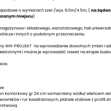
wjazdowe o wymiarach szer./wys. 6.0m/4.5m, (
na żądan
kazanym miejscu
)
agazynowo-składowego, warsztatowego, hali uniwersalnej,
olnicze i innych o podobnym przeznaczeniu.
rmy WN-PROJEKT na wprowadzenie dowolnych zmian i adap
ieistotnymi i można je wprowadzić nawet na etapie budo
icia.
we
eton komórkowy gr 24 cm wzmacniany wzdłuż wieńcem ż
owników i rur kwadratowych, płatwie stalowe z profili zi
warstwową