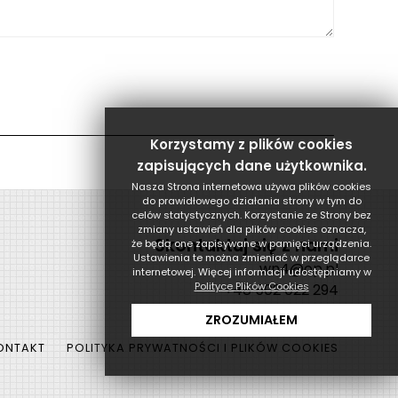
Korzystamy z plików cookies
zapisujących dane użytkownika.
Nasza Strona internetowa używa plików cookies
do prawidłowego działania strony w tym do
celów statystycznych. Korzystanie ze Strony bez
zmiany ustawień dla plików cookies oznacza,
Skontaktuj się z nami
że będą one zapisywane w pamięci urządzenia.
Ustawienia te można zmieniać w przeglądarce
wn4@op.pl
internetowej. Więcej informacji udostępniamy w
Polityce Plików Cookies
+48 502 022 294
ZROZUMIAŁEM
ONTAKT
POLITYKA PRYWATNOŚCI I PLIKÓW COOKIES