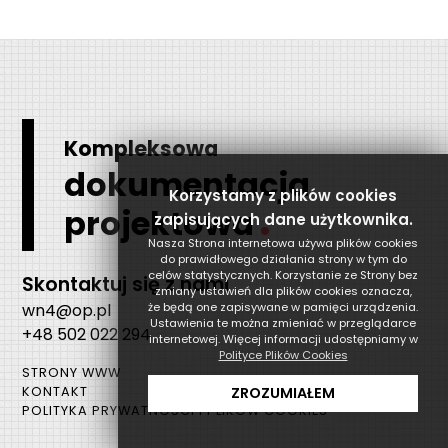
Kompleksowa
dokumentacja
Korzystamy z plików cookies
.
projektowa
zapisujących dane użytkownika.
Nasza Strona internetowa używa plików cookies
do prawidłowego działania strony w tym do
celów statystycznych. Korzystanie ze Strony bez
Skontaktuj się z nami
zmiany ustawień dla plików cookies oznacza,
wn4@op.pl
że będą one zapisywane w pamięci urządzenia.
Ustawienia te można zmieniać w przeglądarce
+48 502 022 294
internetowej. Więcej informacji udostępniamy w
Polityce Plików Cookies
STRONY WWW
ZROZUMIAŁEM
KONTAKT
POLITYKA PRYWATNOŚCI I PLIKÓW COOKIES