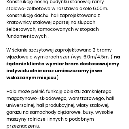
Konstrukcję nośną budynku stanowią ramy
stalowo-żelbetowe w rozstawie około 6.00m.
Konstrukcję dachu hali zaprojektowano z
kratownicy stalowej opartej na słupach
żelbetowych, zamocowanych w stopach
fundamentowych .
W ścianie szczytowej zaprojektowano 2 bramy
wjazdowe o wymiarach szer./wys. 6.0m/4.5m, (
na
żądanie klienta wymiar bram dostosowujemy
indywidualnie oraz umieszczamy je we
wskazanym miejscu
)
Hala może pełnić funkcję obiektu zamkniętego
magazynowo-składowego, warsztatowego, hali
uniwersalnej, hali produkcyjnej, wiaty stalowej,
garażu na samochody ciężarowe, busy, wysokie
maszyny rolnicze i innych o podobnym
przeznaczeniu.