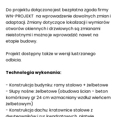
Do projektu dołączona jest bezpłatna zgoda firmy
WN-PROJEKT na wprowadzenie dowolnych zmian i
adaptacji. Zmiany dotyczące lokalizacji i wymiarów
otworów okiennych i drzwiowych są zmianami
nieistotnymi i można je wprowadzić nawet na
etapie budowy.
Projekt dostępny także w wersji lustrzanego
odbicia.
Technologia wykonania:
- Konstrukcja budynku: ramy stalowo + żelbetowe
- Słupy nośne: żelbetowe (obudowa ścian – beton
komórkowy gr 24 cm wzmacniany wzdłuż wieńcem
żelbetowym)
- Konstrukcja dachu: kratownice stalowe z
dwuteowników i rur kwadratowych, płatwie