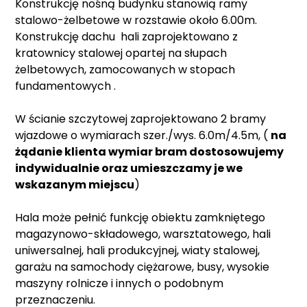
Konstrukcję nośną budynku stanowią ramy
stalowo-żelbetowe w rozstawie około 6.00m.
Konstrukcję dachu hali zaprojektowano z
kratownicy stalowej opartej na słupach
żelbetowych, zamocowanych w stopach
fundamentowych .
W ścianie szczytowej zaprojektowano 2 bramy
wjazdowe o wymiarach szer./wys. 6.0m/4.5m, (
na
żądanie klienta wymiar bram dostosowujemy
indywidualnie oraz umieszczamy je we
wskazanym miejscu
)
Hala może pełnić funkcję obiektu zamkniętego
magazynowo-składowego, warsztatowego, hali
uniwersalnej, hali produkcyjnej, wiaty stalowej,
garażu na samochody ciężarowe, busy, wysokie
maszyny rolnicze i innych o podobnym
przeznaczeniu.