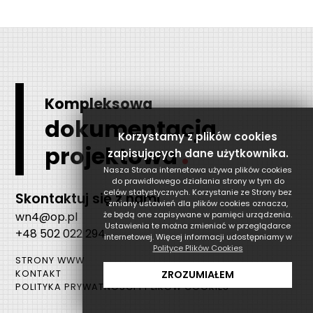
Kompleksowa
dokumentacja
Korzystamy z plików cookies
.
projektowa
zapisujących dane użytkownika.
Nasza Strona internetowa używa plików cookies
do prawidłowego działania strony w tym do
celów statystycznych. Korzystanie ze Strony bez
Skontaktuj się z nami
zmiany ustawień dla plików cookies oznacza,
wn4@op.pl
że będą one zapisywane w pamięci urządzenia.
Ustawienia te można zmieniać w przeglądarce
+48 502 022 294
internetowej. Więcej informacji udostępniamy w
Polityce Plików Cookies
STRONY WWW
ZROZUMIAŁEM
KONTAKT
POLITYKA PRYWATNOŚCI I PLIKÓW COOKIES