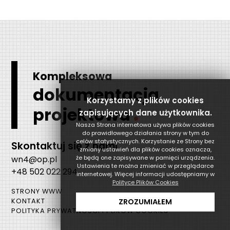
Kompleksowa
dokumentacja
Korzystamy z plików cookies
.
projektowa
zapisujących dane użytkownika.
Nasza Strona internetowa używa plików cookies
do prawidłowego działania strony w tym do
celów statystycznych. Korzystanie ze Strony bez
Skontaktuj się z nami
zmiany ustawień dla plików cookies oznacza,
wn4@op.pl
że będą one zapisywane w pamięci urządzenia.
Ustawienia te można zmieniać w przeglądarce
+48 502 022 294
internetowej. Więcej informacji udostępniamy w
Polityce Plików Cookies
STRONY WWW
ZROZUMIAŁEM
KONTAKT
POLITYKA PRYWATNOŚCI I PLIKÓW COOKIES