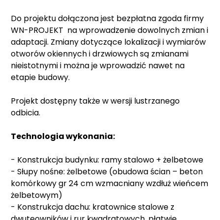
Do projektu dołączona jest bezpłatna zgoda firmy
WN-PROJEKT na wprowadzenie dowolnych zmian i
adaptacji. Zmiany dotyczące lokalizacji i wymiarów
otworów okiennych i drzwiowych są zmianami
nieistotnymi i można je wprowadzić nawet na
etapie budowy.
Projekt dostępny także w wersji lustrzanego
odbicia.
Technologia wykonania:
- Konstrukcja budynku: ramy stalowo + żelbetowe
- Słupy nośne: żelbetowe (obudowa ścian – beton
komórkowy gr 24 cm wzmacniany wzdłuż wieńcem
żelbetowym)
- Konstrukcja dachu: kratownice stalowe z
dwuteowników i rur kwadratowych, płatwie