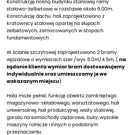
Konstrukcję nośną budynku stanowią ramy
stalowo-żelbetowe w rozstawie około 6.00m.
Konstrukcję dachu hali zaprojektowano z
kratownicy stalowej opartej na słupach
żelbetowych, zamocowanych w stopach
fundamentowych .
W ścianie szczytowej zaprojektowano 2 bramy
wjazdowe o wymiarach szer./wys. 6.0m/4.5m, (
na
żądanie klienta wymiar bram dostosowujemy
indywidualnie oraz umieszczamy je we
wskazanym miejscu
)
Hala może pełnić funkcję obiektu zamkniętego
magazynowo-składowego, warsztatowego, hali
uniwersalnej, hali produkcyjnej, wiaty stalowej,
garażu na samochody ciężarowe, busy, wysokie
maszyny rolnicze i innych o podobnym
przeznaczeniu.